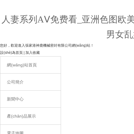
人妻系列AⅤ免费看_亚洲色图欧
男女乱
您好，歡迎進入張家港神鹿機械密封有限公司網(wǎng)站！
設(shè)為首頁 | 加入收藏
網(wǎng)站首頁
公司簡介
新聞中心
產(chǎn)品展示
電子地圖