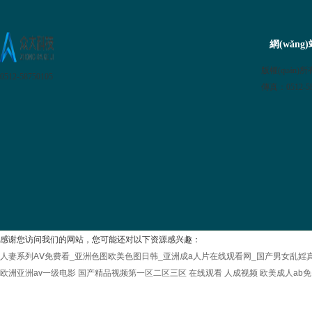
網(wǎng
版權(quán)
0512-58750105
傳真：0512-5
感谢您访问我们的网站，您可能还对以下资源感兴趣：
人妻系列AⅤ免费看_亚洲色图欧美色图日韩_亚洲成a人片在线观看网_国产男女乱婬
欧洲亚洲av一级电影
国产精品视频第一区二区三区
在线观看 人成视频
欧美成人ab